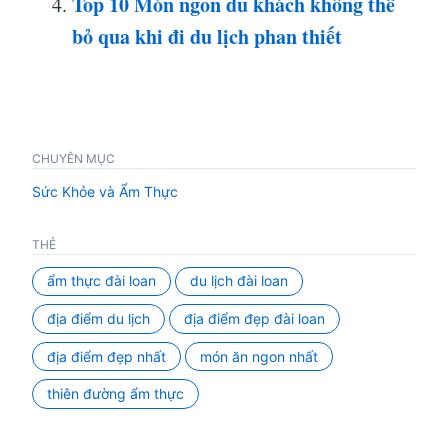
Top 10 Món ngon du khách không thể
bỏ qua khi đi du lịch phan thiết
CHUYÊN MỤC
Sức Khỏe và Ẩm Thực
THẺ
ẩm thực đài loan
du lịch đài loan
địa điểm du lịch
địa điểm đẹp đài loan
địa điểm đẹp nhất
món ăn ngon nhất
thiên đường ẩm thực