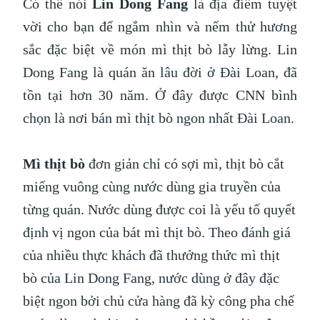
Có thể nói
Lin Dong Fang
là địa điểm tuyệt
vời cho bạn để ngắm nhìn và nếm thử hương
sắc đặc biệt về món mì thịt bò lẫy lừng. Lin
Dong Fang là quán ăn lâu đời ở Đài Loan, đã
tồn tại hơn 30 năm. Ở đây được CNN bình
chọn là nơi bán mì thịt bò ngon nhất Đài Loan.
Mì thịt bò
đơn giản chỉ có sợi mì, thịt bò cắt
miếng vuông cùng nước dùng gia truyền của
từng quán. Nước dùng được coi là yếu tố quyết
định vị ngon của bát mì thịt bò. Theo đánh giá
của nhiều thực khách đã thưởng thức mì thịt
bò của Lin Dong Fang, nước dùng ở đây đặc
biệt ngon bởi chủ cửa hàng đã kỳ công pha chế