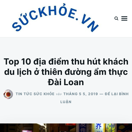
Nhảy
Tìm
đến
kiếm
nội
cho:
dung
Top Tin Sức Khỏe
Top Tin Sức Khỏe Chia Sẻ Tin Tức Về Sức Khỏe
Top 10 địa điểm thu hút khách
du lịch ở thiên đường ẩm thực
Đài Loan
vào
TIN TỨC SỨC KHỎE
THÁNG 5 5, 2019
ĐỂ LẠI BÌNH
LUẬN
CHO
TOP
10
ĐỊA
ĐIỂM
THU