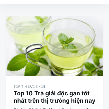
Điều
hướng
bài
viết
TOP TIN SỨC KHỎE
Top 10 Trà giải độc gan tốt
nhất trên thị trường hiện nay