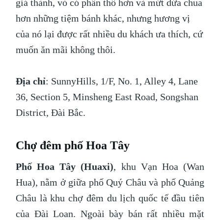
giá thành, vỏ có phần thô hơn và mứt dứa chua
hơn những tiệm bánh khác, nhưng hương vị
của nó lại được rất nhiều du khách ưa thích, cứ
muốn ăn mãi không thôi.
Địa chỉ
: SunnyHills, 1/F, No. 1, Alley 4, Lane
36, Section 5, Minsheng East Road, Songshan
District, Đài Bắc.
Chợ đêm phố Hoa Tây
Phố Hoa Tây (Huaxi)
, khu Vạn Hoa (Wan
Hua), nằm ở giữa phố Quý Châu và phố Quảng
Châu là khu chợ đêm du lịch quốc tế đầu tiên
của Đài Loan. Ngoài bày bán rất nhiều mặt