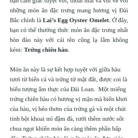
bạn cảm giác tuyệt vời, thoải mái và vui vẻ với
những món ăn đặc trưng mang hương vị Đài
Bắc chính là
Lai’s Egg Oyster Omelet
. Ở đây,
bạn có thể thưởng thức món ăn đặc trưng nhất
hòn đảo này với cái tên cũng lạ lẫm không
kém:
Trứng chiên hàu
.
Món ăn này là sự kết hợp tuyệt vời giữa hàu
tươi từ biển cả và trứng từ mặt đất, được coi là
biểu tượng ẩm thực của Đài Loan. Một miếng
trứng chiên hàu có hương vị mặn mà biển khơi
của hàu, vị béo thơm của trứng gà và một chút
tinh bột khoai mì đậm đà, rưới thêm nước sốt
chua ngọt khiến món ăn càng thêm phần hấp