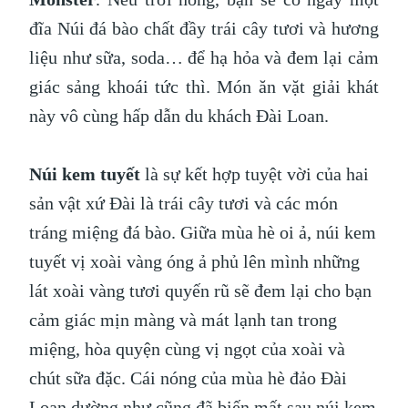
đĩa Núi đá bào chất đầy trái cây tươi và hương
liệu như sữa, soda… để hạ hỏa và đem lại cảm
giác sảng khoái tức thì. Món ăn vặt giải khát
này vô cùng hấp dẫn du khách Đài Loan.
Núi kem tuyết
là sự kết hợp tuyệt vời của hai
sản vật xứ Đài là trái cây tươi và các món
tráng miệng đá bào. Giữa mùa hè oi ả, núi kem
tuyết vị xoài vàng óng ả phủ lên mình những
lát xoài vàng tươi quyến rũ sẽ đem lại cho bạn
cảm giác mịn màng và mát lạnh tan trong
miệng, hòa quyện cùng vị ngọt của xoài và
chút sữa đặc. Cái nóng của mùa hè đảo Đài
Loan dường như cũng đã biến mất sau núi kem