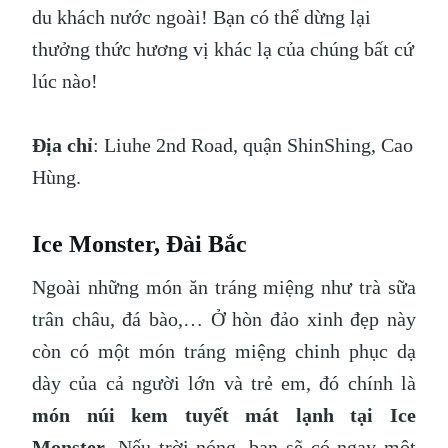
du khách nước ngoài! Bạn có thể dừng lại
thưởng thức hương vị khác lạ của chúng bất cứ
lúc nào!
Địa chỉ
: Liuhe 2nd Road, quận ShinShing, Cao
Hùng.
Ice Monster, Đài Bắc
Ngoài những món ăn tráng miệng như trà sữa
trân châu, đá bào,… Ở hòn đảo xinh đẹp này
còn có một món tráng miệng chinh phục dạ
dày của cả người lớn và trẻ em, đó chính là
món
núi kem tuyết mát lạnh tại Ice
Monster
. Nếu trời nóng, bạn sẽ có ngay một