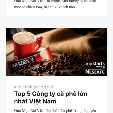
Đầu Mục Bài Viết Trà Notus Một hương vị trà thảo
mộc sẽ chiều lòng bất cứ vị khách nào…
SỨC KHỎE VÀ ẨM THỰC
Top 5 Công ty cà phê lớn
nhất Việt Nam
Đầu Mục Bài Viết Tập đoàn Cà phê Trung Nguyên