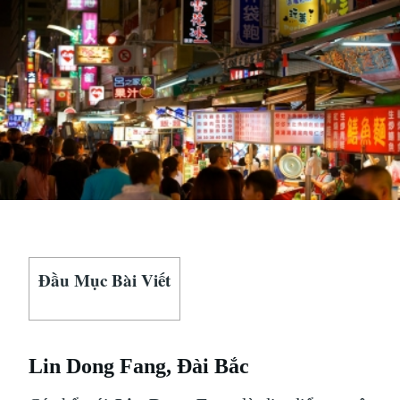
HÚT
KHÁCH
DU
LỊCH
Ở
THIÊN
ĐƯỜNG
ẨM
THỰC
ĐÀI
LOAN
Đầu Mục Bài Viết
Lin Dong Fang, Đài Bắc