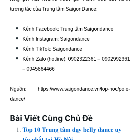
tương tác của Trung tâm SaigonDance:
Kênh Facebook: Trung tâm Saigondance
Kênh Instagram: Saigondance
Kênh TikTok: Saigondance
Kênh Zalo (hotline): 0902322361 – 0902992361
– 0945864466
Nguồn:
https://www.saigondance.vn/lop-hoc/pole-
dance/
Bài Viết Cùng Chủ Đề
Top 10 Trung tâm dạy belly dance uy
tín nhất tại Hà Nội