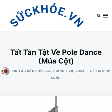
Nhảy
Tìm
đến
kiếm
nội
cho:
dung
Top Tin Sức Khỏe
Top Tin Sức Khỏe Chia Sẻ Tin Tức Về Sức Khỏe
Tất Tần Tật Về Pole Dance
(Múa Cột)
vào
TIN TỨC SỨC KHỎE
THÁNG 2 29, 2024
ĐỂ LẠI BÌNH
CHO
LUẬN
TẤT
TẦN
TẬT
VỀ
POLE
DANCE
(MÚA