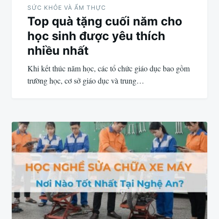
hướng
SỨC KHỎE VÀ ẨM THỰC
Top quà tặng cuối năm cho
bài
học sinh được yêu thích
viết
nhiều nhất
Khi kết thúc năm học, các tổ chức giáo dục bao gồm
trường học, cơ sở giáo dục và trung…