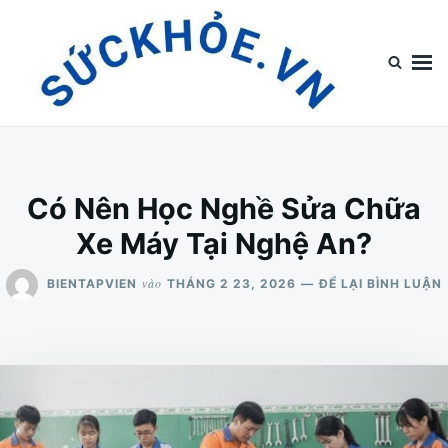
Nhảy
Tìm
đến
kiếm
nội
cho:
dung
Top Tin Sức Khỏe
Top Tin Sức Khỏe Chia Sẻ Tin Tức Về Sức Khỏe
Có Nên Học Nghề Sửa Chữa
Xe Máy Tại Nghệ An?
vào
BIENTAPVIEN
THÁNG 2 23, 2026
ĐỂ LẠI BÌNH LUẬN