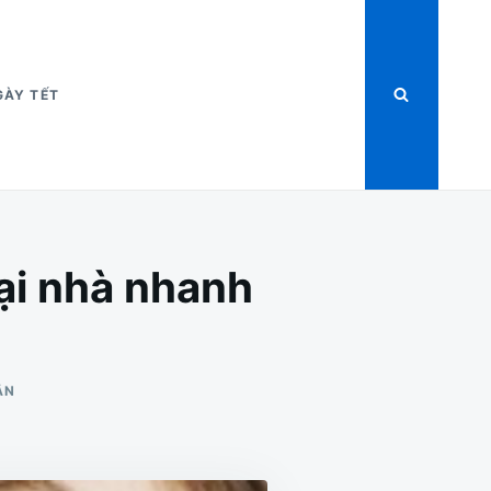
GÀY TẾT
ại nhà nhanh
CHO
ẬN
TOP
10
CÁCH
TRỊ
THÂM