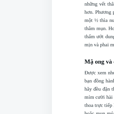
những vết th
hơn. Phương p
một ½ thìa n
thâm mụn. Hoặ
thấm ướt dung
mịn và phai m
Mậ ong và
Được xem như 
bạn đồng hàn
hãy đều đặn t
mỉm cười hài 
thoa trực tiếp
hoặc mụn mủ 