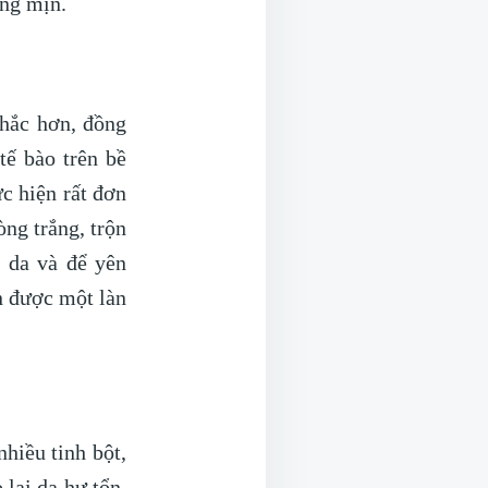
ắng mịn.
chắc hơn, đồng
tế bào trên bề
c hiện rất đơn
òng trắng, trộn
 da và để yên
n được một làn
hiều tinh bột,
 lại da hư tổn.