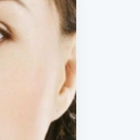
MỤN
HIỆU
QUẢ
TẠI
NHÀ
NHANH
NHẤT