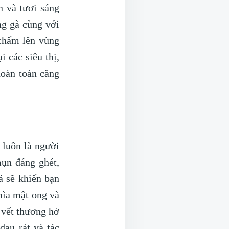
 và tươi sáng
ng gà cùng với
chấm lên vùng
 các siêu thị,
hoàn toàn căng
 luôn là người
ụn đáng ghét,
ả sẽ khiến bạn
hìa mật ong và
í vết thương hở
au rát và tác