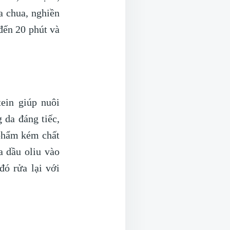
a chua, nghiền
đến 20 phút và
ein giúp nuôi
 da đáng tiếc,
 phẩm kém chất
a dầu oliu vào
đó rửa lại với