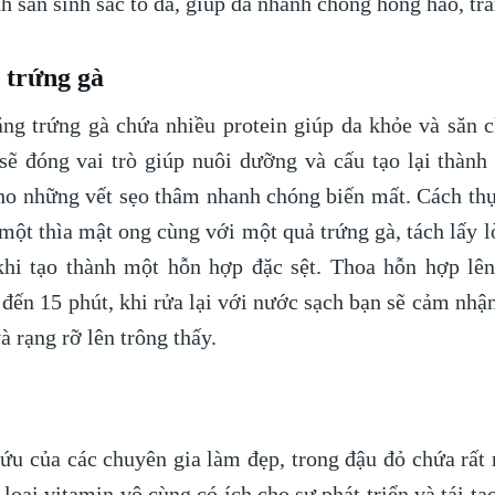
h sản sinh sắc tố da, giúp da nhanh chóng hồng hào, tr
 trứng gà
ắng trứng gà chứa nhiều protein giúp da khỏe và săn 
sẽ đóng vai trò giúp nuôi dưỡng và cấu tạo lại thành 
ho những vết sẹo thâm nhanh chóng biến mất. Cách thự
một thìa mật ong cùng với một quả trứng gà, tách lấy l
khi tạo thành một hỗn hợp đặc sệt. Thoa hỗn hợp lên
 đến 15 phút, khi rửa lại với nước sạch bạn sẽ cảm nhậ
 rạng rỡ lên trông thấy.
ứu của các chuyên gia làm đẹp, trong đậu đỏ chứa rất n
 loại vitamin vô cùng có ích cho sự phát triển và tái tạo