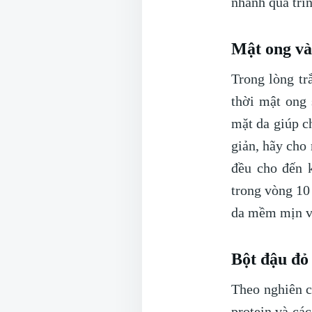
nhanh quá trìn
Mật ong và
Trong lòng tr
thời mật ong 
mặt da giúp c
giản, hãy cho 
đều cho đến 
trong vòng 10
da mềm mịn và
Bột đậu đỏ
Theo nghiên c
protein và các