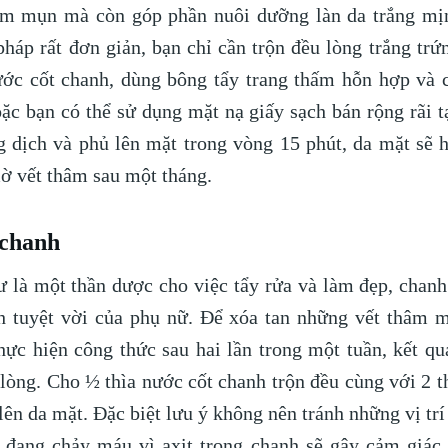
âm mụn mà còn góp phần nuôi dưỡng làn da trắng mịn
háp rất đơn giản, bạn chỉ cần trộn đều lòng trắng trứ
ước cốt chanh, dùng bông tẩy trang thấm hỗn hợp và 
c bạn có thể sử dụng mặt nạ giấy sạch bán rộng rãi tại
 dịch và phủ lên mặt trong vòng 15 phút, da mặt sẽ 
ờ vết thâm sau một tháng.
 chanh
là một thần dược cho việc tẩy rửa và làm đẹp, chanh
h tuyệt vời của phụ nữ. Để xóa tan những vết thâm m
hực hiện công thức sau hai lần trong một tuần, kết qu
lòng. Cho ½ thìa nước cốt chanh trộn đều cùng với 2 t
 lên da mặt. Đặc biệt lưu ý không nên tránh những vị tr
đang chảy máu vì axit trong chanh sẽ gây cảm giác đ