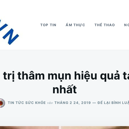
TOP TIN
ẨM THỰC
THỂ THAO
N
 trị thâm mụn hiệu quả t
nhất
vào
TIN TỨC SỨC KHỎE
THÁNG 2 24, 2019
ĐỂ LẠI BÌNH LU