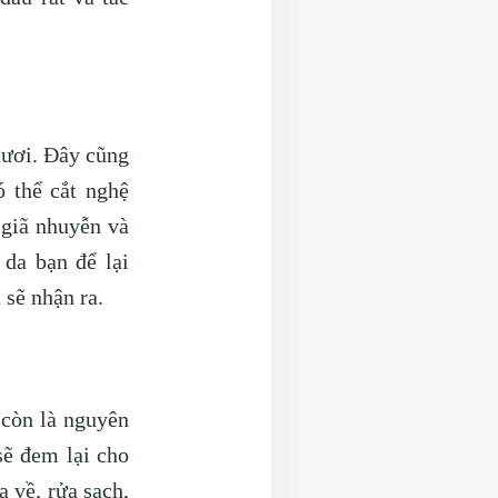
tươi. Đây cũng
 thể cắt nghệ
 giã nhuyễn và
da bạn để lại
 sẽ nhận ra.
 còn là nguyên
sẽ đem lại cho
 về, rửa sạch,