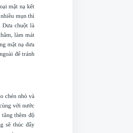
oại mặt nạ kết
a nhiều mụn thì
. Dưa chuột là
 thâm, làm mát
ụng mặt nạ dưa
ngoài để tránh
ào chén nhỏ và
i cùng với nước
ể tăng thêm độ
g sẽ thúc đẩy