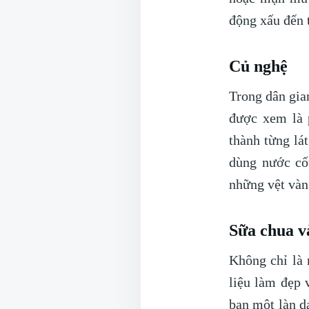
động xấu đến 
Củ nghệ
Trong dân gia
được xem là 
thành từng lá
dùng nước cố
những vệt vàng
Sữa chua v
Không chỉ là 
liệu làm đẹp 
bạn một làn d