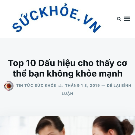
Nhảy
Tìm
đến
kiếm
nội
cho:
dung
Top Tin Sức Khỏe
Top Tin Sức Khỏe Chia Sẻ Tin Tức Về Sức Khỏe
Top 10 Dấu hiệu cho thấy cơ
thể bạn không khỏe mạnh
vào
TIN TỨC SỨC KHỎE
THÁNG 1 3, 2019
ĐỂ LẠI BÌNH
LUẬN
CHO
TOP
10
DẤU
HIỆU
CHO
THẤY
CƠ