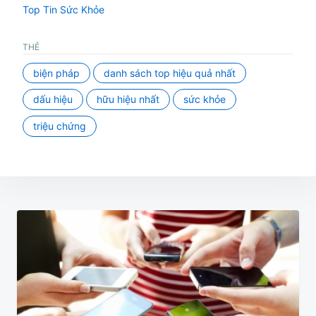
Top Tin Sức Khỏe
THẺ
biện pháp
danh sách top hiệu quả nhất
dấu hiệu
hữu hiệu nhất
sức khỏe
triệu chứng
Điều
hướng
bài
viết